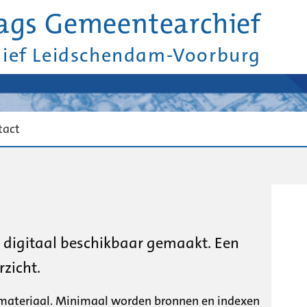
ags Gemeentearchief
hief Leidschendam-Voorburg
tact
n digitaal beschikbaar gemaakt. Een
zicht.
de materiaal. Minimaal worden bronnen en indexen