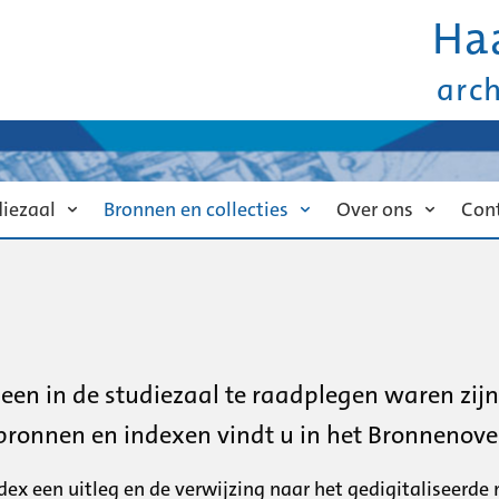
Ha
arc
diezaal
Bronnen en collecties
Over ons
Con
een in de studiezaal te raadplegen waren zij
 bronnen en indexen vindt u in het Bronnenover
index een uitleg en de verwijzing naar het gedigitaliseer