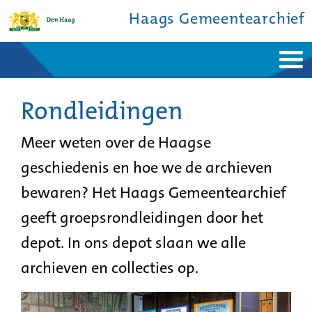
Haags Gemeentearchief
Home
Nieuws
Ontdek de stad
Rondleidingen
De studiezaal
Bronnen en collecties
Over ons
Contact
Meer weten over de Haagse
geschiedenis en hoe we de archieven
bewaren? Het Haags Gemeentearchief
geeft groepsrondleidingen door het
depot. In ons depot slaan we alle
archieven en collecties op.