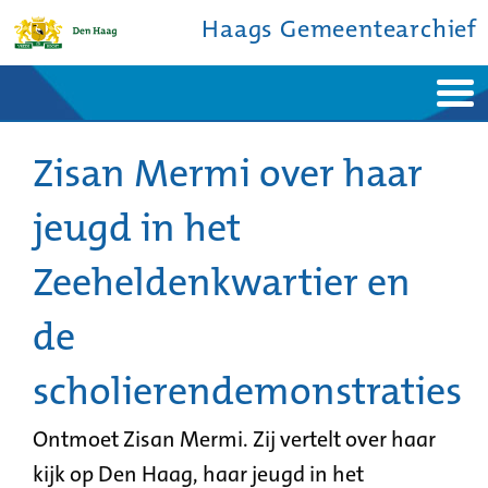
Haags Gemeentearchief
Home
Nieuws
Ontdek de stad
Zisan Mermi over haar
De studiezaal
Bronnen en collecties
Over ons
Contact
jeugd in het
Zeeheldenkwartier en
de
scholierendemonstraties
Ontmoet
Zisan
Mermi
. Zij vertelt over haar
kijk op Den Haag, haar jeugd in het