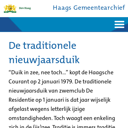
Haags Gemeentearchief
Home
Nieuws
Ontdek de stad
De traditionele
De studiezaal
Bronnen en collecties
Over ons
Contact
nieuwjaarsduik
“Duik in zee, nee toch…” kopt de Haagsche
Courant op 2 januari 1979. De traditionele
nieuwjaarsduik van zwemclub De
Residentie op 1 januari is dat jaar wijselijk
afgelast wegens letterlijk ijzige
omstandigheden. Toch waagt een enkeling
zich in de (ijs)zee. Traditie is immers traditie.