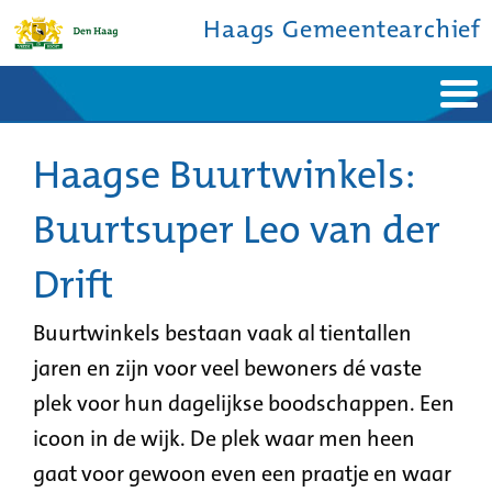
Haags Gemeentearchief
Home
Nieuws
Ontdek de stad
Haagse Buurtwinkels:
De studiezaal
Bronnen en collecties
Over ons
Contact
Buurtsuper Leo van der
Drift
Buurtwinkels bestaan vaak al tientallen
jaren en zijn voor veel bewoners dé vaste
plek voor hun dagelijkse boodschappen. Een
icoon in de wijk. De plek waar men heen
gaat voor gewoon even een praatje en waar