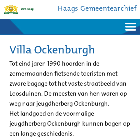
Haags Gemeentearchief
Home
Nieuws
Ontdek de stad
Villa Ockenburgh
De studiezaal
Bronnen en collecties
Over ons
Contact
Tot eind jaren 1990 hoorden in de
zomermaanden fietsende toeristen met
zware bagage tot het vaste straatbeeld van
Loosduinen. De meesten van hen waren op
weg naar jeugdherberg Ockenburgh.
Het landgoed en de voormalige
jeugdherberg Ockenburgh kunnen bogen op
een lange geschiedenis.