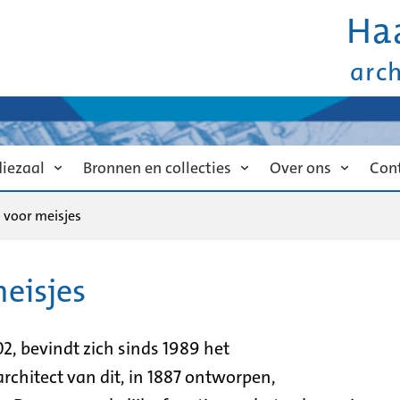
Ha
arc
diezaal
Bronnen en collecties
Over ons
Con
 voor meisjes
eisjes
, bevindt zich sinds 1989 het
chitect van dit, in 1887 ontworpen,