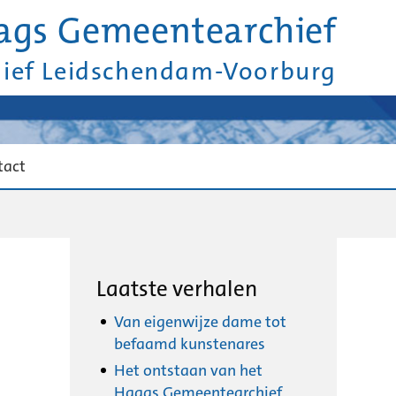
ags Gemeentearchief
hief Leidschendam-Voorburg
tact
Laatste verhalen
Van eigenwijze dame tot
befaamd kunstenares
Het ontstaan van het
Haags Gemeentearchief