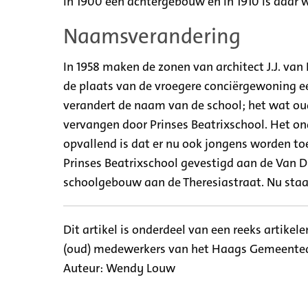
in 1900 een achtergebouw en in 1910 is daar 
Naamsverandering
In 1958 maken de zonen van architect J.J. van
de plaats van de vroegere conciërgewoning een
verandert de naam van de school; het wat ou
vervangen door Prinses Beatrixschool. Het ond
opvallend is dat er nu ook jongens worden toeg
Prinses Beatrixschool gevestigd aan de Van D
schoolgebouw aan de Theresiastraat. Nu sta
Dit artikel is onderdeel van een reeks artike
(oud) medewerkers van het Haags Gemeentea
Auteur:
Wendy Louw