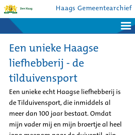
Haags Gemeentearchief
Home
Nieuws
Ontdek de stad
Een unieke Haagse
De studiezaal
Bronnen en collecties
Over ons
Contact
liefhebberij - de
tilduivensport
Een unieke echt Haagse liefhebberij is
de Tilduivensport, die inmiddels al
meer dan 100 jaar bestaat. Omdat
mijn vader mij en mijn broertje al heel