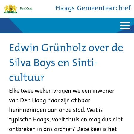
Haags Gemeentearchief
Home
Nieuws
Ontdek de stad
Edwin Grünholz over de
De studiezaal
Bronnen en collecties
Over ons
Contact
Silva Boys en Sinti-
cultuur
Elke twee weken vragen we een inwoner
van Den Haag naar zijn of haar
herinneringen aan onze stad. Wat is
typische Haags, voelt thuis en mag dus niet
ontbreken in ons archief? Deze keer is het