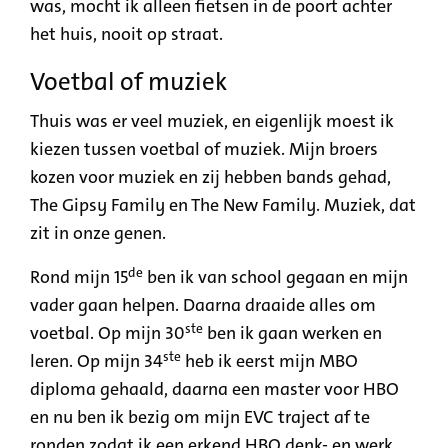
was, mocht ik alleen fietsen in de poort achter
het huis, nooit op straat.
Voetbal of muziek
Thuis was er veel muziek, en eigenlijk moest ik
kiezen tussen voetbal of muziek. Mijn broers
kozen voor muziek en zij hebben bands gehad,
The Gipsy Family en The New Family. Muziek, dat
zit in onze genen.
de
Rond mijn 15
ben ik van school gegaan en mijn
vader gaan helpen. Daarna draaide alles om
ste
voetbal. Op mijn 30
ben ik gaan werken en
ste
leren. Op mijn 34
heb ik eerst mijn MBO
diploma gehaald, daarna een master voor HBO
en nu ben ik bezig om mijn EVC traject af te
ronden zodat ik een erkend HBO denk- en werk