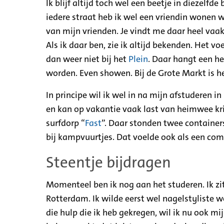
Ik blijf altijd toch wel een beetje in diezelfde
iedere straat heb ik wel een vriendin wonen wa
van mijn vrienden. Je vindt me daar heel vaak
Als ik daar ben, zie ik altijd bekenden. Het vo
dan weer niet bij het
Plein
. Daar hangt een he
worden. Even showen. Bij de Grote Markt is h
In principe wil ik wel in na mijn afstuderen 
en kan op vakantie vaak last van heimwee kri
surfdorp “
Fast
”. Daar stonden twee container
bij kampvuurtjes. Dat voelde ook als een com
Steentje bijdragen
Momenteel ben ik nog aan het studeren. Ik zit
Rotterdam. Ik wilde eerst wel nagelstyliste 
die hulp die ik heb gekregen, wil ik nu ook mi