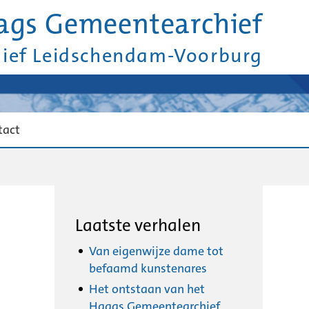
ags Gemeentearchief
hief Leidschendam-Voorburg
tact
Laatste verhalen
Van eigenwijze dame tot
befaamd kunstenares
Het ontstaan van het
Haags Gemeentearchief