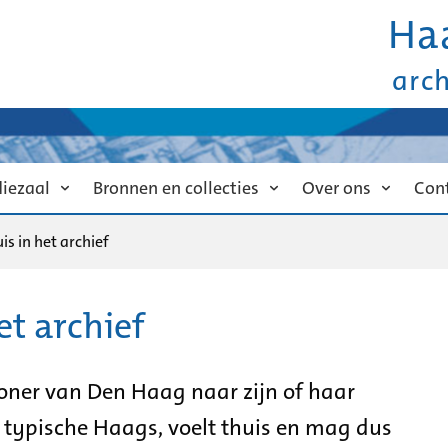
Ha
arc
diezaal
Bronnen en collecties
Over ons
Con
is in het archief
et archief
ner van Den Haag naar zijn of haar
 typische Haags, voelt thuis en mag dus