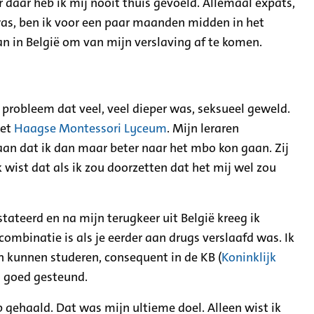
r daar heb ik mij nooit thuis gevoeld. Allemaal expats,
 was, ben ik voor een paar maanden midden in het
an in België om van mijn verslaving af te komen.
probleem dat veel, veel dieper was, seksueel geweld.
het
Haagse Montessori Lyceum
. Mijn leraren
an dat ik dan maar beter naar het mbo kon gaan. Zij
k wist dat als ik zou doorzetten dat het mij wel zou
ateerd en na mijn terugkeer uit België kreeg ik
ombinatie is als je eerder aan drugs verslaafd was. Ik
n kunnen studeren, consequent in de KB (
Koninklijk
j goed gesteund.
 gehaald. Dat was mijn ultieme doel. Alleen wist ik