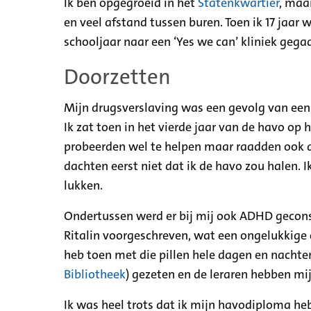
Ik ben opgegroeid in het
Statenkwartier
, maa
en veel afstand tussen buren. Toen ik 17 jaar
schooljaar naar een ‘Yes we can’ kliniek gega
Doorzetten
Mijn drugsverslaving was een gevolg van een 
Ik zat toen in het vierde jaar van de havo op 
probeerden wel te helpen maar raadden ook a
dachten eerst niet dat ik de havo zou halen. I
lukken.
Ondertussen werd er bij mij ook ADHD geconst
Ritalin voorgeschreven, wat een ongelukkige c
heb toen met die pillen hele dagen en nachte
Bibliotheek
) gezeten en de leraren hebben mi
Ik was heel trots dat ik mijn havodiploma heb