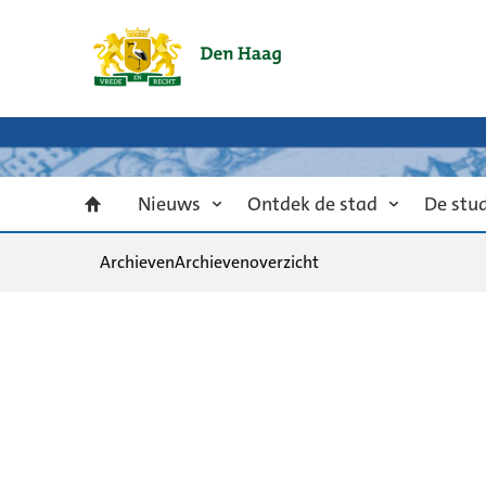
Nieuws
Ontdek de stad
De stu
Archieven
Archievenoverzicht