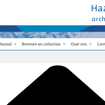
Ha
arc
diezaal
Bronnen en collecties
Over ons
Con