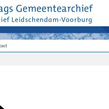
ags Gemeentearchief
hief Leidschendam-Voorburg
tact