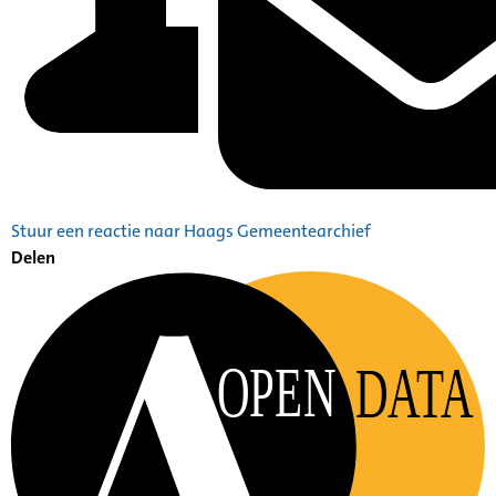
Stuur een reactie naar Haags Gemeentearchief
Delen
OPEN
DATA