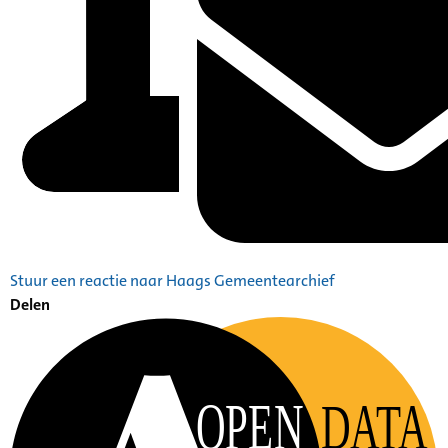
Stuur een reactie naar Haags Gemeentearchief
Delen
OPEN
DATA