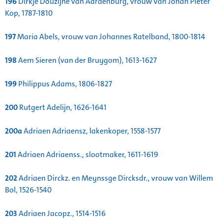
196
Dirkje Douzijne van Aardenburg, vrouw van Johan Pieter
Kop, 1787-1810
197
Maria Abels, vrouw van Johannes Ratelband, 1800-1814
198
Aem Sieren (van der Bruygom), 1613-1627
199
Philippus Adams, 1806-1827
200
Rutgert Adelijn, 1626-1641
200a
Adriaen Adriaensz, lakenkoper, 1558-1577
201
Adriaen Adriaenss., slootmaker, 1611-1619
202
Adriaen Dirckz. en Meynssge Dircksdr., vrouw van Willem
Bol, 1526-1540
203
Adriaen Jacopz., 1514-1516