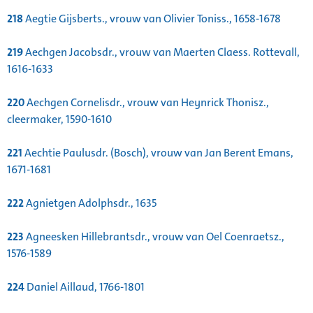
218
Aegtie Gijsberts., vrouw van Olivier Toniss., 1658-1678
219
Aechgen Jacobsdr., vrouw van Maerten Claess. Rottevall,
1616-1633
220
Aechgen Cornelisdr., vrouw van Heynrick Thonisz.,
cleermaker, 1590-1610
221
Aechtie Paulusdr. (Bosch), vrouw van Jan Berent Emans,
1671-1681
222
Agnietgen Adolphsdr., 1635
223
Agneesken Hillebrantsdr., vrouw van Oel Coenraetsz.,
1576-1589
224
Daniel Aillaud, 1766-1801