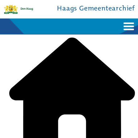
Haags Gemeentearchief
Home
Nieuws
Ontdek de stad
De studiezaal
Bronnen en collecties
Over ons
Contact