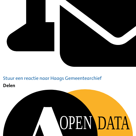
Stuur een reactie naar Haags Gemeentearchief
Delen
OPEN
DATA