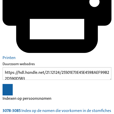
Printen
Duurzaam webadres
Indexen op persoonsnamen
3078-3085
Index op de namen die voorkomen in de stamfiches