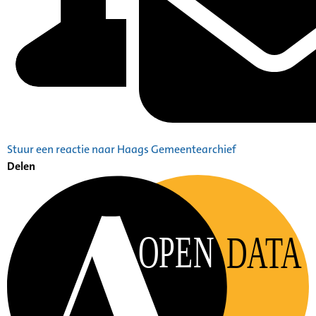
Stuur een reactie naar Haags Gemeentearchief
Delen
OPEN
DATA