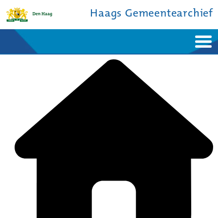
Haags Gemeentearchief
Home
Nieuws
Ontdek de stad
De studiezaal
Bronnen en collecties
Over ons
Contact