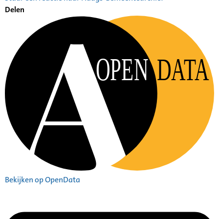
Delen
OPEN
DATA
Bekijken op OpenData