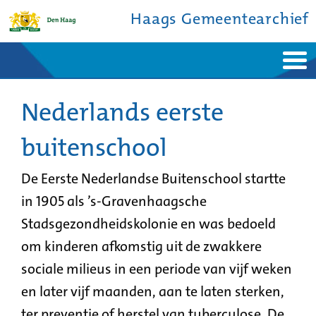
Haags Gemeentearchief
Home
Nieuws
Ontdek de stad
Nederlands eerste
De studiezaal
Bronnen en collecties
Over ons
Contact
buitenschool
De Eerste Nederlandse Buitenschool startte
in 1905 als ’s-Gravenhaagsche
Stadsgezondheidskolonie en was bedoeld
om kinderen afkomstig uit de zwakkere
sociale milieus in een periode van vijf weken
en later vijf maanden, aan te laten sterken,
ter preventie of herstel van tuberculose. De