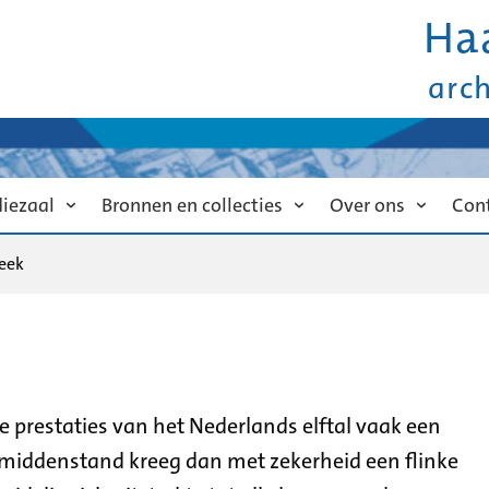
Ha
arc
diezaal
Bronnen en collecties
Over ons
Con
eek
de prestaties van het Nederlands elftal vaak een
 middenstand kreeg dan met zekerheid een flinke