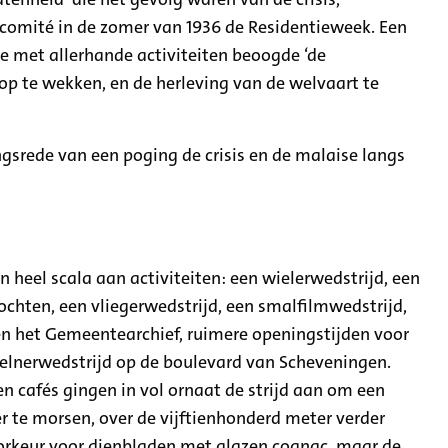
 comité in de zomer van 1936 de Residentieweek. Een
ie met allerhande activiteiten beoogde ‘de
op te wekken, en de herleving van de welvaart te
gsrede van een poging de crisis en de malaise langs
 heel scala aan activiteiten: een wielerwedstrijd, een
chten, een vliegerwedstrijd, een smalfilmwedstrijd,
 het Gemeentearchief, ruimere openingstijden voor
kelnerwedstrijd op de boulevard van Scheveningen.
 en cafés gingen in vol ornaat de strijd aan om een
r te morsen, over de vijftienhonderd meter verder
oorkeur voor dienbladen met glazen cognac, maar de