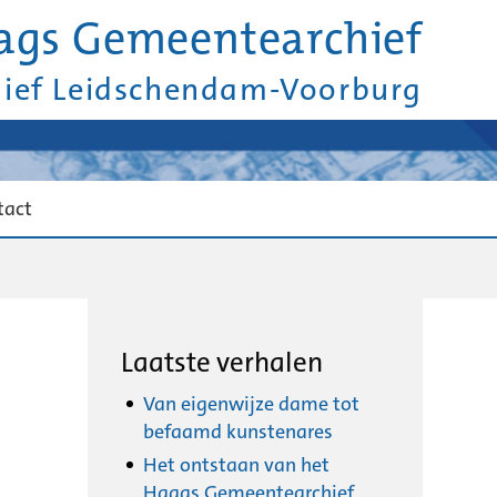
ags Gemeentearchief
hief Leidschendam-Voorburg
tact
Laatste verhalen
Van eigenwijze dame tot
befaamd kunstenares
Het ontstaan van het
Haags Gemeentearchief