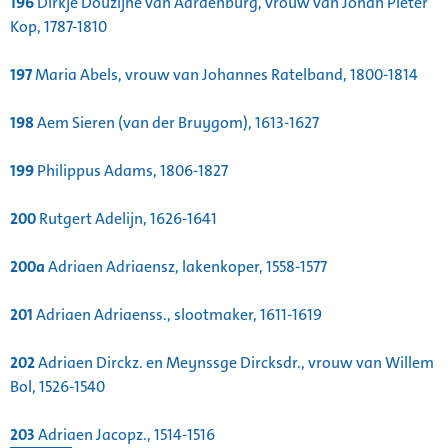
196
Dirkje Douzijne van Aardenburg, vrouw van Johan Pieter
Kop, 1787-1810
197
Maria Abels, vrouw van Johannes Ratelband, 1800-1814
198
Aem Sieren (van der Bruygom), 1613-1627
199
Philippus Adams, 1806-1827
200
Rutgert Adelijn, 1626-1641
200a
Adriaen Adriaensz, lakenkoper, 1558-1577
201
Adriaen Adriaenss., slootmaker, 1611-1619
202
Adriaen Dirckz. en Meynssge Dircksdr., vrouw van Willem
Bol, 1526-1540
203
Adriaen Jacopz., 1514-1516