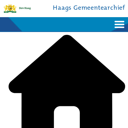
Haags Gemeentearchief
Home
Nieuws
Ontdek de stad
De studiezaal
Bronnen en collecties
Over ons
Contact