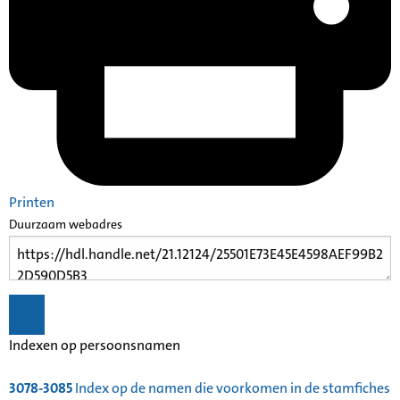
Printen
Duurzaam webadres
Indexen op persoonsnamen
3078-3085
Index op de namen die voorkomen in de stamfiches