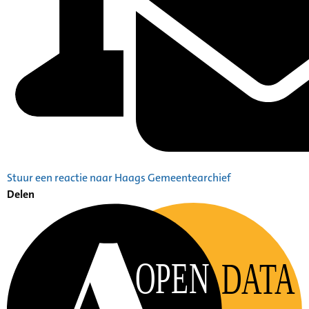
Stuur een reactie naar Haags Gemeentearchief
Delen
OPEN
DATA