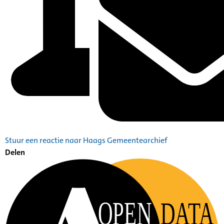
Stuur een reactie naar Haags Gemeentearchief
Delen
OPEN
DATA