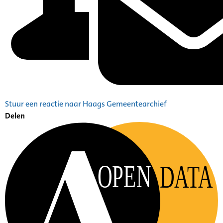
Stuur een reactie naar Haags Gemeentearchief
Delen
OPEN
DATA