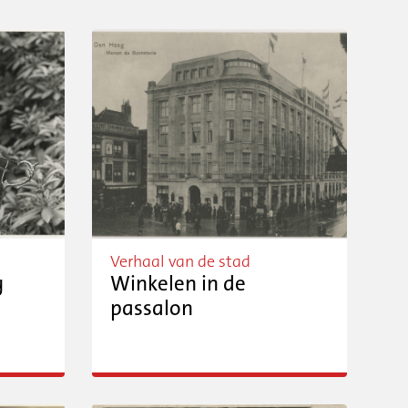
Verhaal van de stad
y
Winkelen in de
passalon