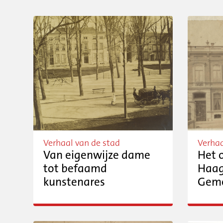
Verhaal van de stad
Verhaa
Van eigenwijze dame
Het 
tot befaamd
Haa
kunstenares
Geme