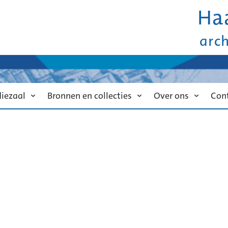
Ha
arc
diezaal
Bronnen en collecties
Over ons
Con