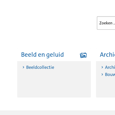
Zoeken
in de
website
Beeld en geluid
Arch
Beeldcollectie
Arch
Bouw