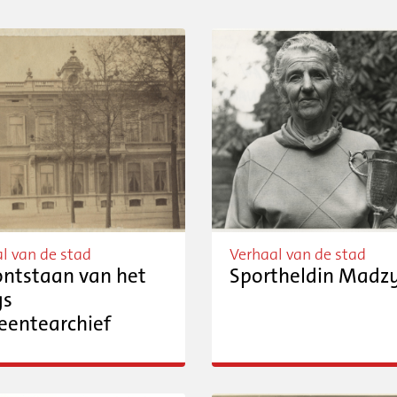
l van de stad
Verhaal van de stad
ontstaan van het
Sportheldin Madz
gs
entearchief