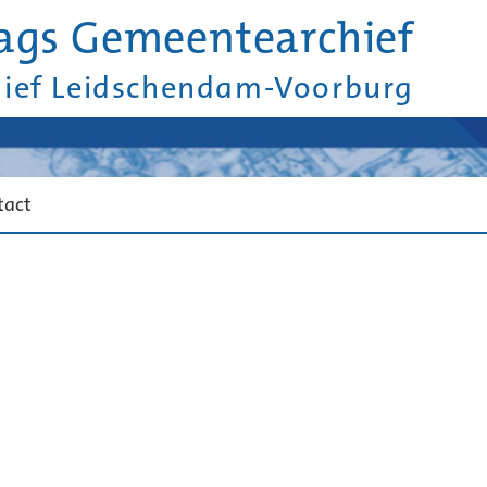
ags Gemeentearchief
hief Leidschendam-Voorburg
tact