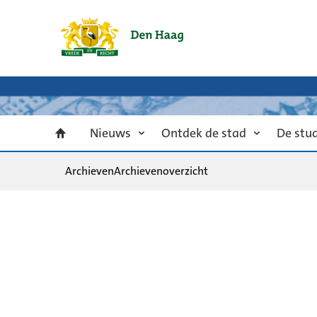
Nieuws
Ontdek de stad
De stu
Archieven
Archievenoverzicht