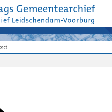
ags Gemeentearchief
hief Leidschendam-Voorburg
tact