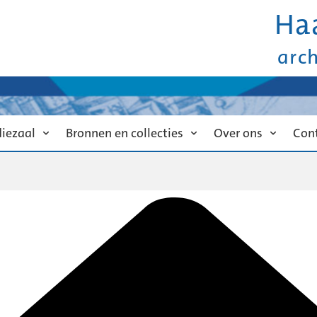
Ha
arc
diezaal
Bronnen en collecties
Over ons
Con