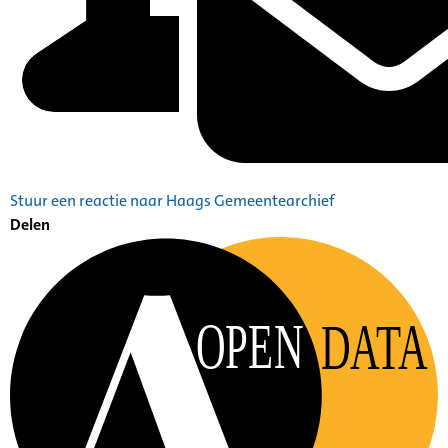
Stuur een reactie naar Haags Gemeentearchief
Delen
OPEN
DATA