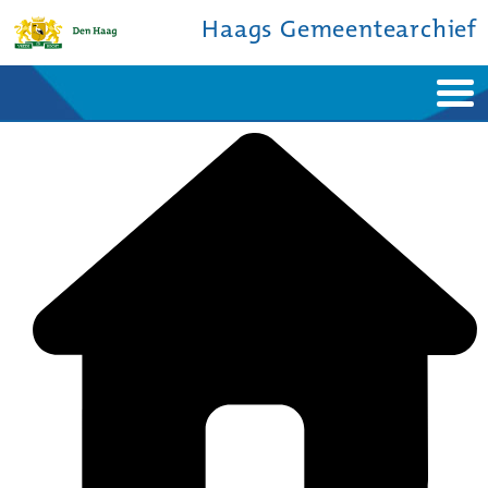
Haags Gemeentearchief
Home
Nieuws
Ontdek de stad
De studiezaal
Bronnen en collecties
Over ons
Contact