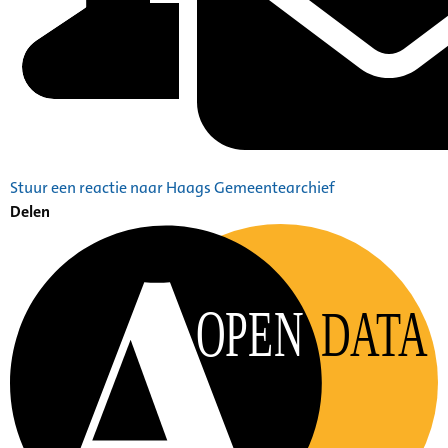
Stuur een reactie naar Haags Gemeentearchief
Delen
OPEN
DATA