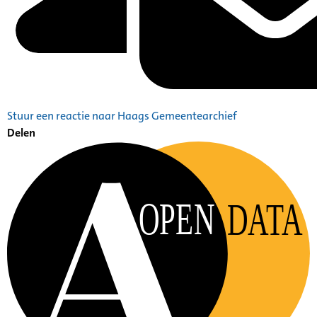
Stuur een reactie naar Haags Gemeentearchief
Delen
OPEN
DATA