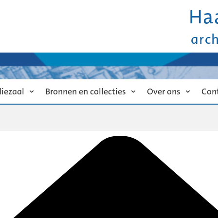
Ha
arc
diezaal
Bronnen en collecties
Over ons
Con