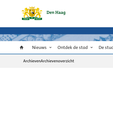
Nieuws
Ontdek de stad
De stu
Archieven
Archievenoverzicht