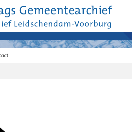
ags Gemeentearchief
hief Leidschendam-Voorburg
tact