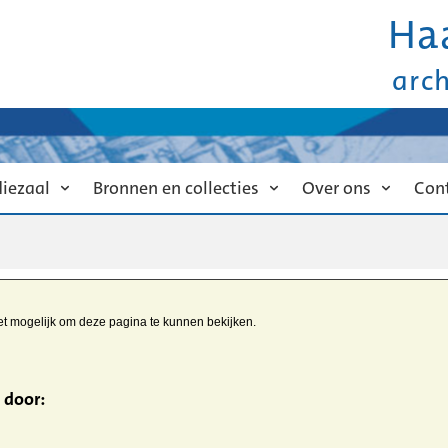
Ha
arc
diezaal
Bronnen en collecties
Over ons
Con
iet mogelijk om deze pagina te kunnen bekijken.
 door: