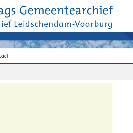
ags Gemeentearchief
hief Leidschendam-Voorburg
tact