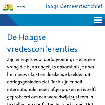
Haags Gemeentearchief
Home
Nieuws
Ontdek de stad
De Haagse
De studiezaal
Bronnen en collecties
Over ons
Contact
vredesconferenties
Zijn er regels voor oorlogvoering? Het is een
vraag die bijna dagelijks opkomt als je naar
het nieuws kijkt en de akelige beelden uit
oorlogsgebieden ziet. Toch zijn er ooit
internationale regels afgesproken en is zelfs
geprobeerd om een wereldwijd systeem in
te stellen om conflicten te voorkomen. Dat