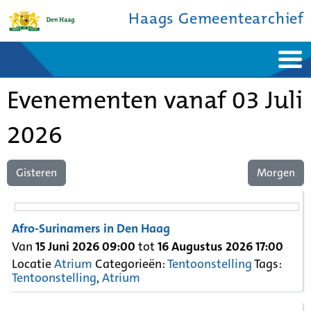
Haags Gemeentearchief
Home
Nieuws
Evenementen vanaf 03 Juli
Ontdek de stad
De studiezaal
Bronnen en collecties
Over ons
Contact
2026
Gisteren
Morgen
Afro-Surinamers in Den Haag
Van
15 Juni 2026 09:00
tot
16 Augustus 2026 17:00
Locatie
Atrium
Categorieën:
Tentoonstelling
Tags:
Tentoonstelling
,
Atrium