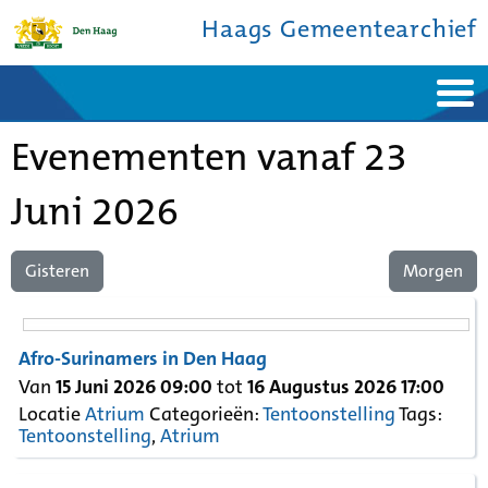
Haags Gemeentearchief
Home
Nieuws
Evenementen vanaf 23
Ontdek de stad
De studiezaal
Bronnen en collecties
Over ons
Contact
Juni 2026
Gisteren
Morgen
Afro-Surinamers in Den Haag
Van
15 Juni 2026 09:00
tot
16 Augustus 2026 17:00
Locatie
Atrium
Categorieën:
Tentoonstelling
Tags:
Tentoonstelling
,
Atrium