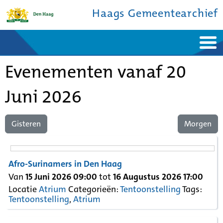
Haags Gemeentearchief
Home
Nieuws
Evenementen vanaf 20
Ontdek de stad
De studiezaal
Bronnen en collecties
Over ons
Contact
Juni 2026
Gisteren
Morgen
Afro-Surinamers in Den Haag
Van
15 Juni 2026 09:00
tot
16 Augustus 2026 17:00
Locatie
Atrium
Categorieën:
Tentoonstelling
Tags:
Tentoonstelling
,
Atrium