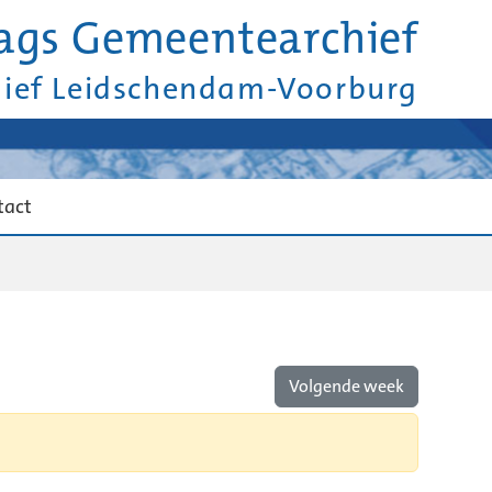
ags Gemeentearchief
hief Leidschendam-Voorburg
tact
Volgende week