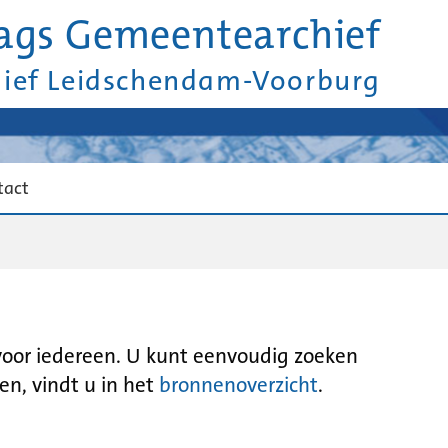
ags Gemeentearchief
hief Leidschendam-Voorburg
tact
 voor iedereen. U kunt eenvoudig zoeken
en, vindt u in het
bronnenoverzicht
.