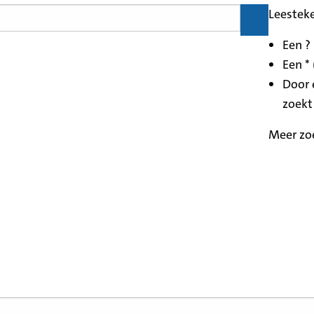
Leestek
Een ?
Een * 
Door 
zoekt
Meer zo