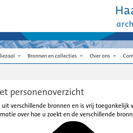
Ha
arc
diezaal
Bronnen en collecties
Over ons
Con
et personenoverzicht
it verschillende bronnen en is vrij toegankelijk
matie over hoe u zoekt en de verschillende bronn