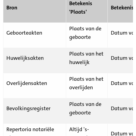
Betekenis
Bron
Betekenis
'Plaats'
Plaats van de
Geboorteakten
Datum van
geboorte
Plaats van het
Huwelijksakten
Datum van
huwelijk
Plaats van het
Overlijdensakten
Datum van
overlijden
Plaats van de
Bevolkingsregister
Datum van
geboorte
Repertoria notariële
Altijd 's-
Datum van