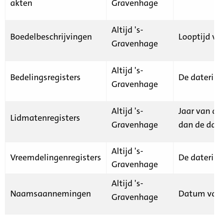
akten
Gravenhage
Altijd 's-
Boedelbeschrijvingen
Looptijd v
Gravenhage
Altijd 's-
Bedelingsregisters
De daterin
Gravenhage
Altijd 's-
Jaar van d
Lidmatenregisters
Gravenhage
dan de dat
Altijd 's-
Vreemdelingenregisters
De daterin
Gravenhage
Altijd 's-
Naamsaannemingen
Datum van
Gravenhage