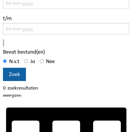
t/m
Bevat bestand(en)
N.v.t
Ja
Nee
Zoek
0
zoekresultaten
weergave: