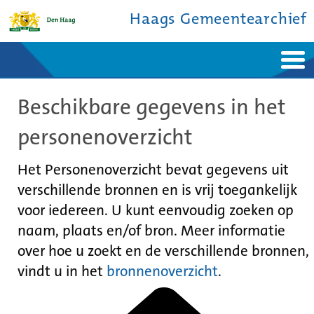
Haags Gemeentearchief
Home
Nieuws
Beschikbare gegevens in het
Ontdek de stad
De studiezaal
Bronnen en collecties
Over ons
personenoverzicht
Contact
Het Personenoverzicht bevat gegevens uit
verschillende bronnen en is vrij toegankelijk
voor iedereen. U kunt eenvoudig zoeken op
naam, plaats en/of bron. Meer informatie
over hoe u zoekt en de verschillende bronnen,
vindt u in het
bronnenoverzicht
.