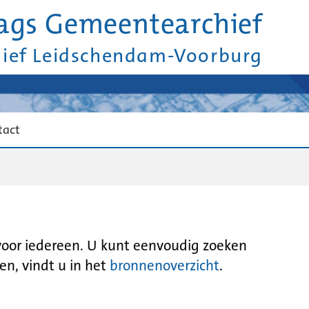
ags Gemeentearchief
hief Leidschendam-Voorburg
tact
 voor iedereen. U kunt eenvoudig zoeken
en, vindt u in het
bronnenoverzicht
.