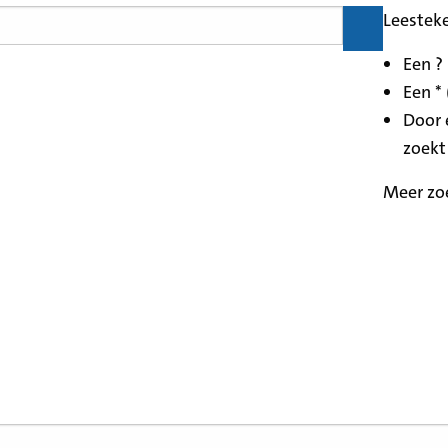
Leestek
Een ?
Een * 
Door 
zoekt
Meer zo