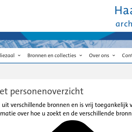
Ha
arc
diezaal
Bronnen en collecties
Over ons
Con
et personenoverzicht
it verschillende bronnen en is vrij toegankelijk
matie over hoe u zoekt en de verschillende bronn