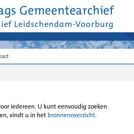
ags Gemeentearchief
hief Leidschendam-Voorburg
tact
 voor iedereen. U kunt eenvoudig zoeken
en, vindt u in het
bronnenoverzicht
.