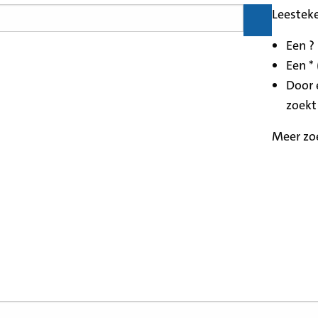
Leestek
Een ?
Een * 
Door 
zoekt
Meer zo