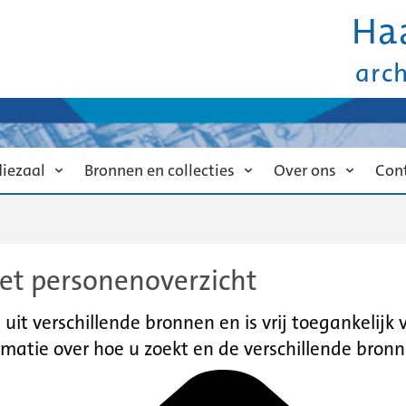
Ha
arc
diezaal
Bronnen en collecties
Over ons
Con
et personenoverzicht
it verschillende bronnen en is vrij toegankelijk
matie over hoe u zoekt en de verschillende bronn