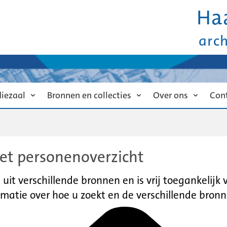
Ha
arc
diezaal
Bronnen en collecties
Over ons
Con
et personenoverzicht
it verschillende bronnen en is vrij toegankelijk
matie over hoe u zoekt en de verschillende bronn