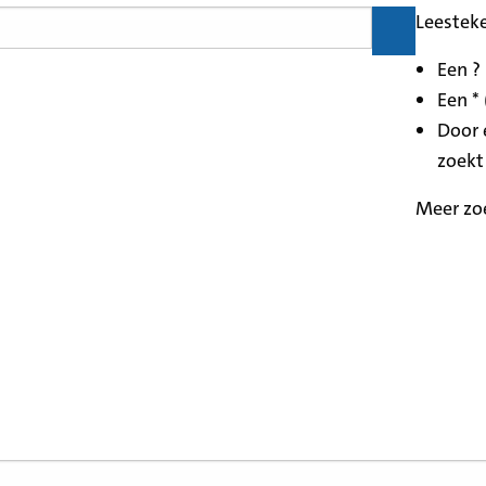
Leestek
Een ?
Een * 
Door 
zoekt
Meer zo