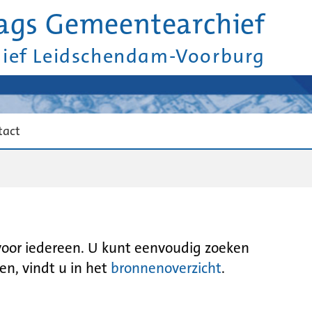
ags Gemeentearchief
hief Leidschendam-Voorburg
tact
 voor iedereen. U kunt eenvoudig zoeken
en, vindt u in het
bronnenoverzicht
.