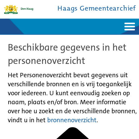
Haags Gemeentearchief
Home
Nieuws
Beschikbare gegevens in het
Ontdek de stad
De studiezaal
Bronnen en collecties
Over ons
personenoverzicht
Contact
Het Personenoverzicht bevat gegevens uit
verschillende bronnen en is vrij toegankelijk
voor iedereen. U kunt eenvoudig zoeken op
naam, plaats en/of bron. Meer informatie
over hoe u zoekt en de verschillende bronnen,
vindt u in het
bronnenoverzicht
.