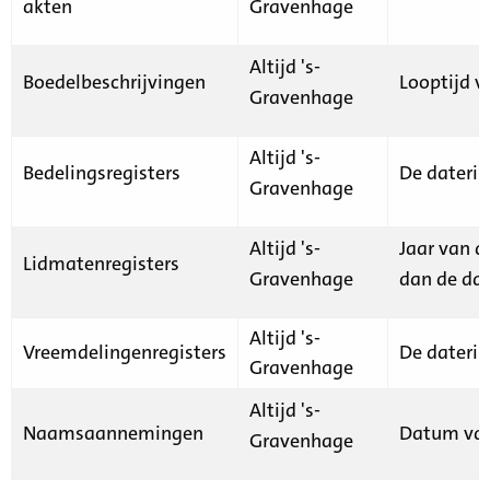
akten
Gravenhage
Altijd 's-
Boedelbeschrijvingen
Looptijd v
Gravenhage
Altijd 's-
Bedelingsregisters
De daterin
Gravenhage
Altijd 's-
Jaar van d
Lidmatenregisters
Gravenhage
dan de dat
Altijd 's-
Vreemdelingenregisters
De daterin
Gravenhage
Altijd 's-
Naamsaannemingen
Datum van
Gravenhage