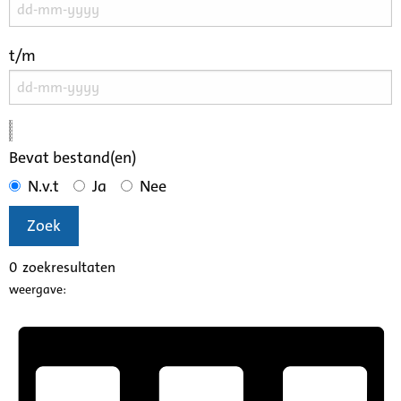
t/m
Bevat bestand(en)
N.v.t
Ja
Nee
Zoek
0
zoekresultaten
weergave: