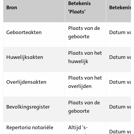
Betekenis
Bron
Betekenis
'Plaats'
Plaats van de
Geboorteakten
Datum van
geboorte
Plaats van het
Huwelijksakten
Datum van
huwelijk
Plaats van het
Overlijdensakten
Datum van
overlijden
Plaats van de
Bevolkingsregister
Datum van
geboorte
Repertoria notariële
Altijd 's-
Datum van