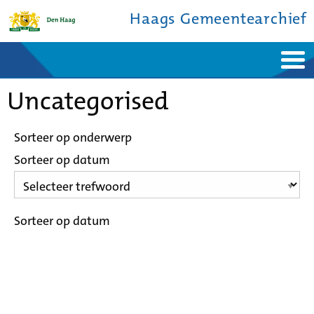
Haags Gemeentearchief
Home
Nieuws
Uncategorised
Ontdek de stad
De studiezaal
Bronnen en collecties
Over ons
Contact
Sorteer op onderwerp
Sorteer op datum
Sorteer op datum