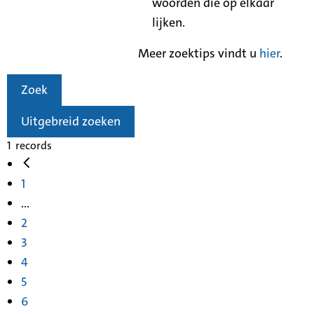
woorden die op elkaar
lijken.
Meer zoektips vindt u
hier
.
Zoek
Uitgebreid zoeken
1
records
1
...
2
3
4
5
6