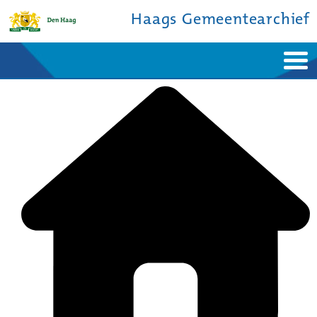
Haags Gemeentearchief
Home
Nieuws
Ontdek de stad
De studiezaal
Bronnen en collecties
Over ons
Contact