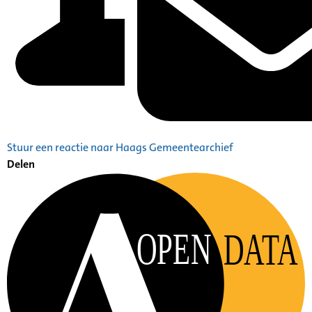
Stuur een reactie naar Haags Gemeentearchief
Delen
OPEN
DATA