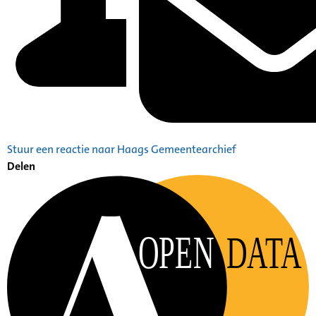
Stuur een reactie naar Haags Gemeentearchief
Delen
OPEN
DATA