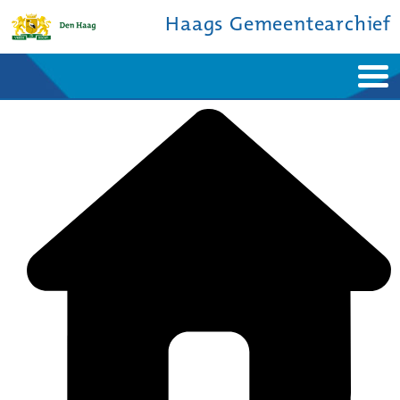
Haags Gemeentearchief
Home
Nieuws
Ontdek de stad
De studiezaal
Bronnen en collecties
Over ons
Contact