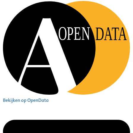
OPEN
DATA
Bekijken op OpenData