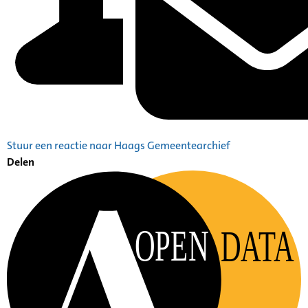
Stuur een reactie naar Haags Gemeentearchief
Delen
OPEN
DATA