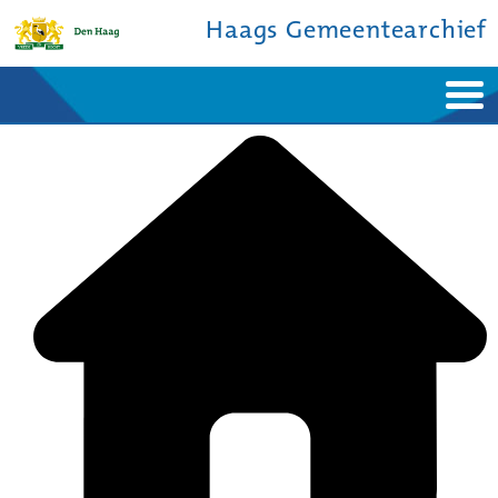
Haags Gemeentearchief
Home
Nieuws
Ontdek de stad
De studiezaal
Bronnen en collecties
Over ons
Contact