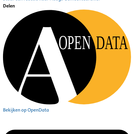
Delen
OPEN
DATA
Bekijken op OpenData