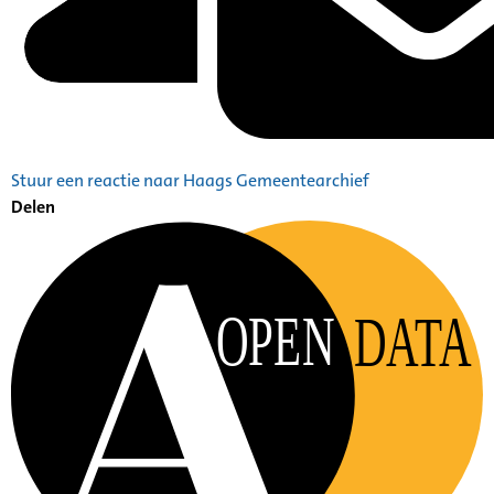
Stuur een reactie naar Haags Gemeentearchief
Delen
OPEN
DATA