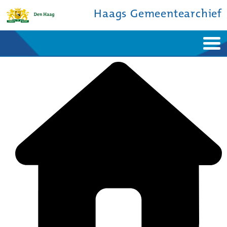
Haags Gemeentearchief
Home
Nieuws
Ontdek de stad
De studiezaal
Bronnen en collecties
Over ons
Contact