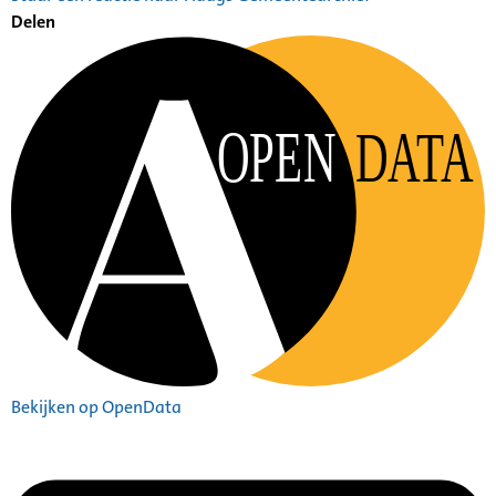
Delen
OPEN
DATA
Bekijken op OpenData