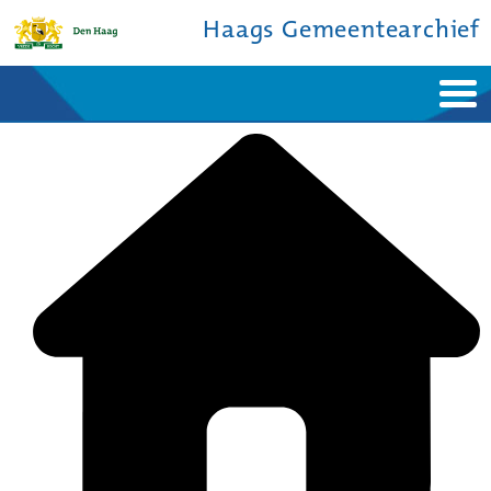
Haags Gemeentearchief
Home
Nieuws
Ontdek de stad
De studiezaal
Bronnen en collecties
Over ons
Contact