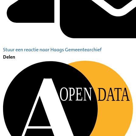
Stuur een reactie naar Haags Gemeentearchief
Delen
OPEN
DATA