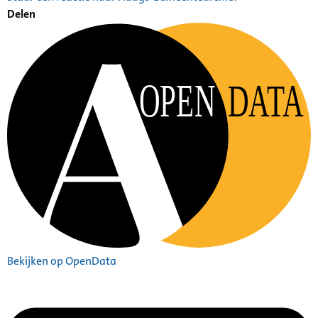
Delen
OPEN
DATA
Bekijken op OpenData