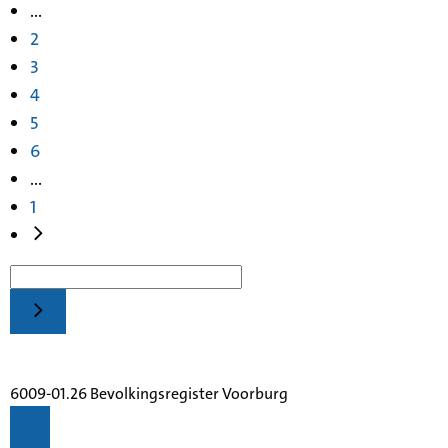
...
2
3
4
5
6
...
1
6009-01.26 Bevolkingsregister Voorburg