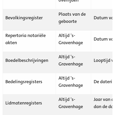
Plaats van de
Bevolkingsregister
Datum van
geboorte
Repertoria notariële
Altijd 's-
Datum van
akten
Gravenhage
Altijd 's-
Boedelbeschrijvingen
Looptijd v
Gravenhage
Altijd 's-
Bedelingsregisters
De daterin
Gravenhage
Altijd 's-
Jaar van d
Lidmatenregisters
Gravenhage
dan de dat