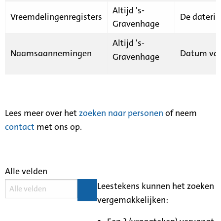
Altijd 's-
Vreemdelingenregisters
De daterin
Gravenhage
Altijd 's-
Naamsaannemingen
Datum van
Gravenhage
Lees meer over het
zoeken naar personen
of neem
contact
met ons op.
Alle velden
Leestekens kunnen het zoeken
vergemakkelijken: