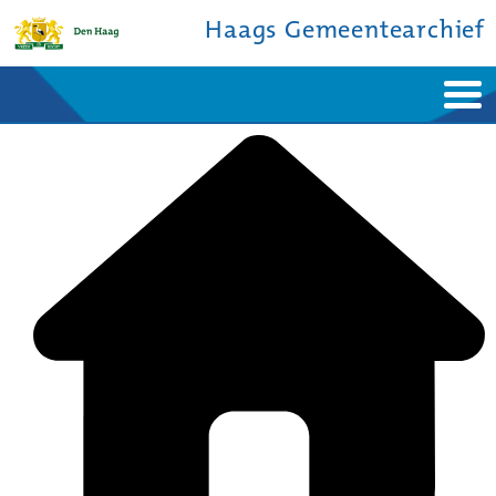
Haags Gemeentearchief
Home
Nieuws
Ontdek de stad
De studiezaal
Bronnen en collecties
Over ons
Contact