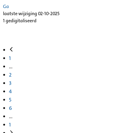
Ga
laatste wijziging 02-10-2025
1 gedigitaliseerd
1
...
2
3
4
5
6
...
1