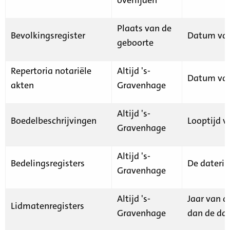
Plaats van de
Bevolkingsregister
Datum van
geboorte
Repertoria notariële
Altijd 's-
Datum van
akten
Gravenhage
Altijd 's-
Boedelbeschrijvingen
Looptijd v
Gravenhage
Altijd 's-
Bedelingsregisters
De daterin
Gravenhage
Altijd 's-
Jaar van d
Lidmatenregisters
Gravenhage
dan de dat