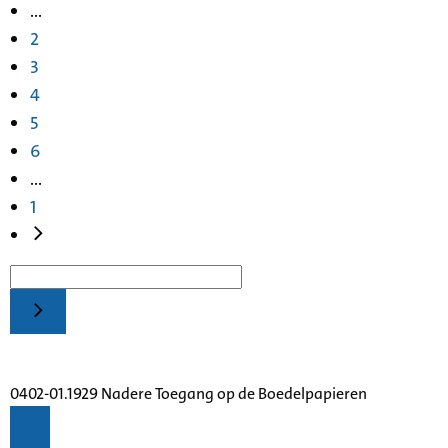
...
2
3
4
5
6
...
1
0402-01.1929 Nadere Toegang op de Boedelpapieren