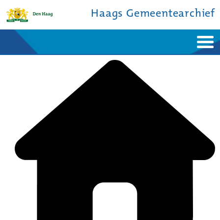
Haags Gemeentearchief
Home
Nieuws
Ontdek de stad
De studiezaal
Bronnen en collecties
Over ons
Contact