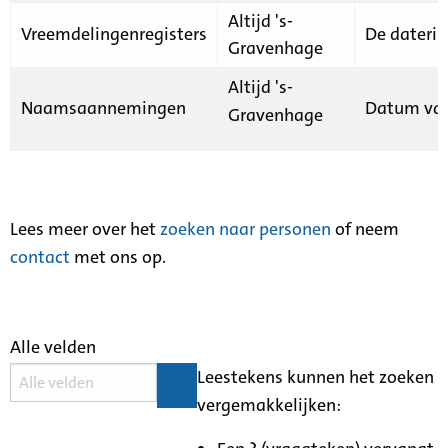
Altijd 's-
Vreemdelingenregisters
De daterin
Gravenhage
Altijd 's-
Naamsaannemingen
Datum van
Gravenhage
Lees meer over het
zoeken naar personen
of neem
contact
met ons op.
Alle velden
Leestekens kunnen het zoeken
vergemakkelijken: