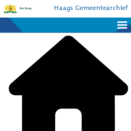
Haags Gemeentearchief
Home
Nieuws
Ontdek de stad
De studiezaal
Bronnen en collecties
Over ons
Contact