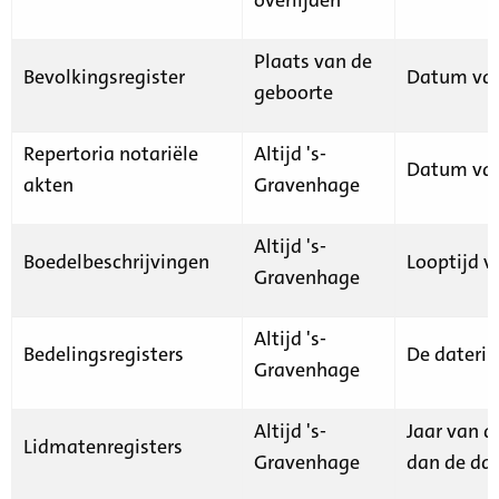
Plaats van de
Bevolkingsregister
Datum van
geboorte
Repertoria notariële
Altijd 's-
Datum van
akten
Gravenhage
Altijd 's-
Boedelbeschrijvingen
Looptijd v
Gravenhage
Altijd 's-
Bedelingsregisters
De daterin
Gravenhage
Altijd 's-
Jaar van d
Lidmatenregisters
Gravenhage
dan de dat