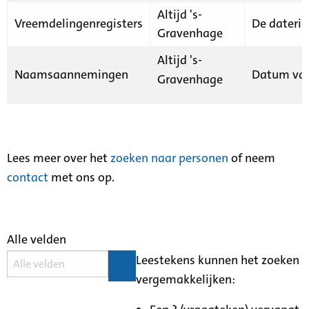
Altijd 's-
Vreemdelingenregisters
De daterin
Gravenhage
Altijd 's-
Naamsaannemingen
Datum van
Gravenhage
Lees meer over het
zoeken naar personen
of neem
contact
met ons op.
Alle velden
Leestekens kunnen het zoeken
vergemakkelijken: