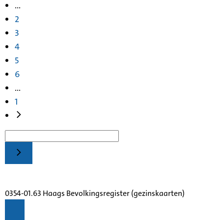
...
2
3
4
5
6
...
1
0354-01.63 Haags Bevolkingsregister (gezinskaarten)