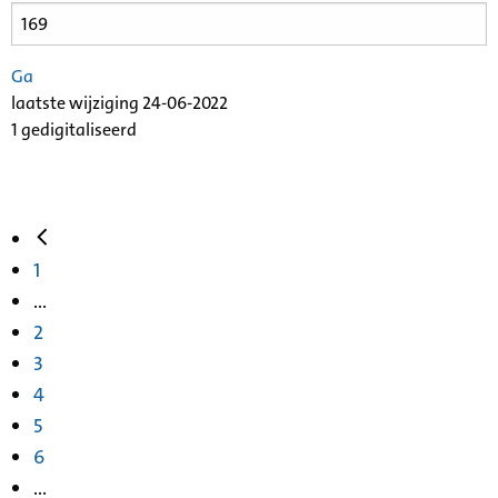
Ga
laatste wijziging 24-06-2022
1 gedigitaliseerd
1
...
2
3
4
5
6
...