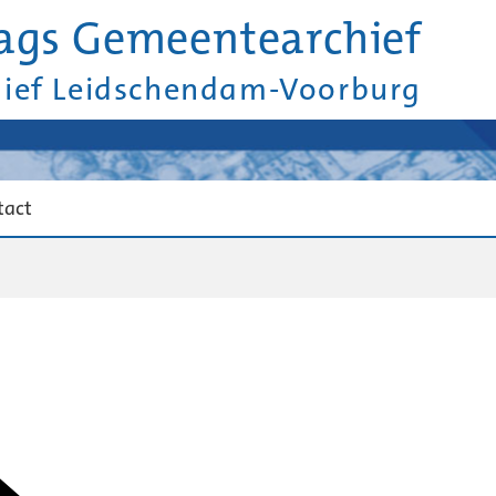
ags Gemeentearchief
hief Leidschendam-Voorburg
tact