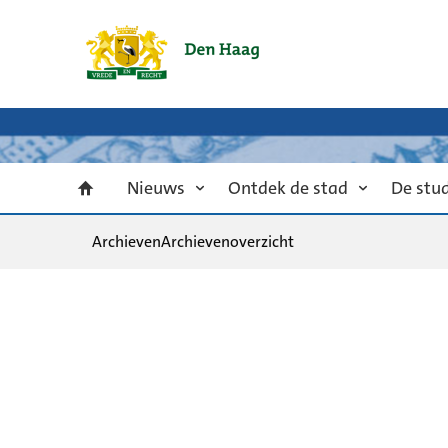
Nieuws
Ontdek de stad
De stu
Archieven
Archievenoverzicht