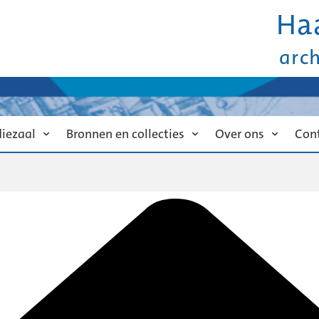
Ha
arc
diezaal
Bronnen en collecties
Over ons
Con