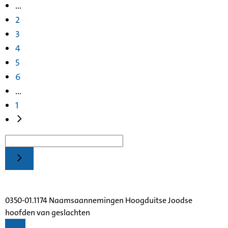
...
2
3
4
5
6
...
1
0350-01.1174 Naamsaannemingen Hoogduitse Joodse
hoofden van geslachten