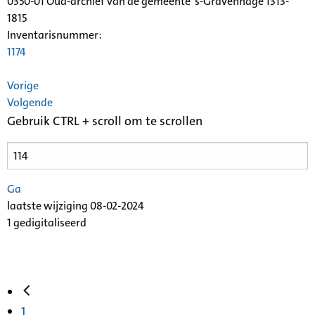
0350-01 Oud-archief van de gemeente 's-Gravenhage 1313-
1815
Inventarisnummer
:
1174
Vorige
Volgende
Gebruik CTRL + scroll om te scrollen
Ga
laatste wijziging 08-02-2024
1 gedigitaliseerd
1