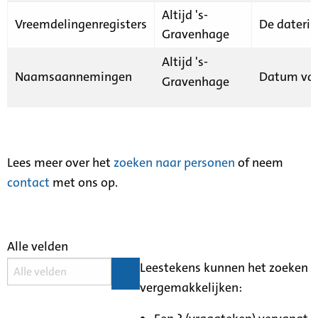
Altijd 's-
Vreemdelingenregisters
De daterin
Gravenhage
Altijd 's-
Naamsaannemingen
Datum van
Gravenhage
Lees meer over het
zoeken naar personen
of neem
contact
met ons op.
Alle velden
Leestekens kunnen het zoeken
vergemakkelijken: