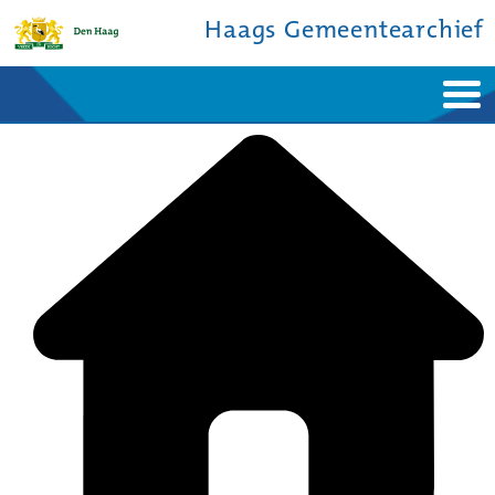
Haags Gemeentearchief
Home
Nieuws
Ontdek de stad
De studiezaal
Bronnen en collecties
Over ons
Contact