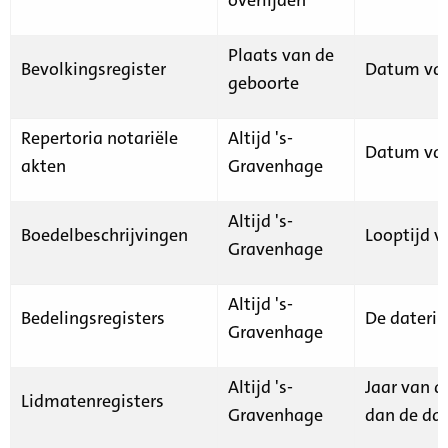
Plaats van de
Bevolkingsregister
Datum van
geboorte
Repertoria notariële
Altijd 's-
Datum van
akten
Gravenhage
Altijd 's-
Boedelbeschrijvingen
Looptijd v
Gravenhage
Altijd 's-
Bedelingsregisters
De daterin
Gravenhage
Altijd 's-
Jaar van d
Lidmatenregisters
Gravenhage
dan de dat