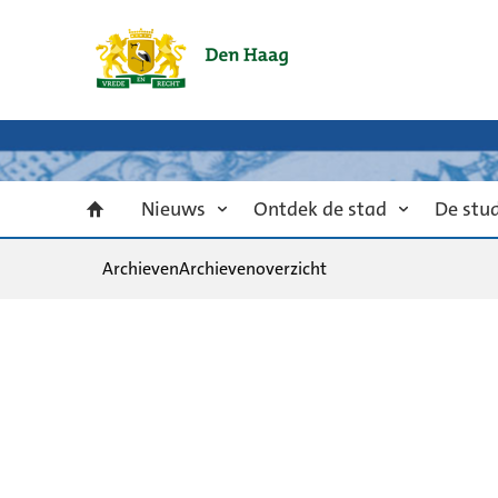
Nieuws
Ontdek de stad
De stu
Archieven
Archievenoverzicht