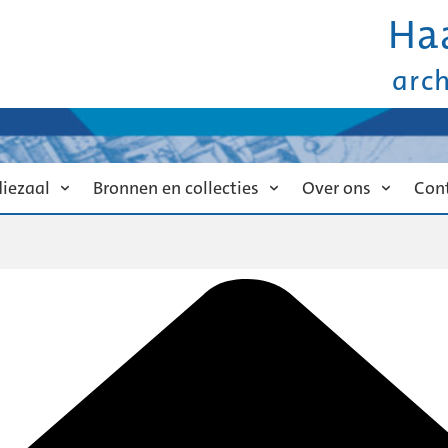
Ha
arc
diezaal
Bronnen en collecties
Over ons
Con