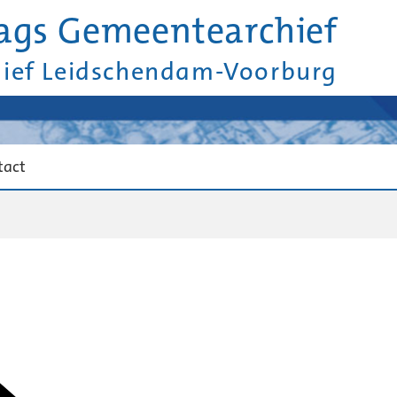
ags Gemeentearchief
hief Leidschendam-Voorburg
tact