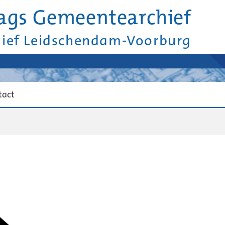
ags Gemeentearchief
hief Leidschendam-Voorburg
tact