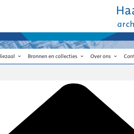
Ha
arc
diezaal
Bronnen en collecties
Over ons
Con