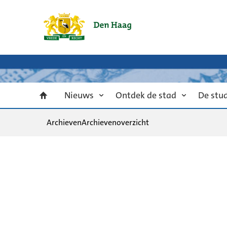
Nieuws
Ontdek de stad
De stu
Archieven
Archievenoverzicht