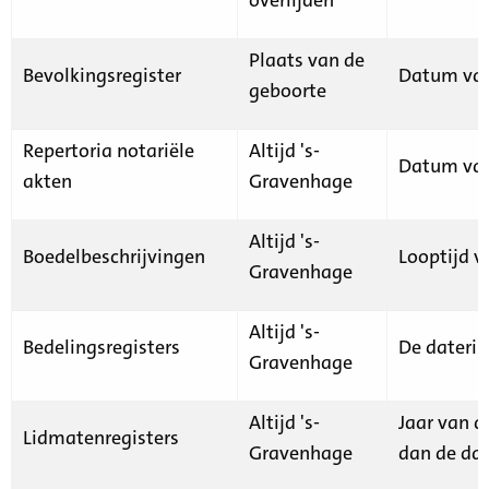
Plaats van de
Bevolkingsregister
Datum van
geboorte
Repertoria notariële
Altijd 's-
Datum van
akten
Gravenhage
Altijd 's-
Boedelbeschrijvingen
Looptijd v
Gravenhage
Altijd 's-
Bedelingsregisters
De daterin
Gravenhage
Altijd 's-
Jaar van d
Lidmatenregisters
Gravenhage
dan de dat