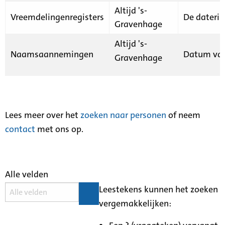
Altijd 's-
Vreemdelingenregisters
De daterin
Gravenhage
Altijd 's-
Naamsaannemingen
Datum van
Gravenhage
Lees meer over het
zoeken naar personen
of neem
contact
met ons op.
Alle velden
Leestekens kunnen het zoeken
vergemakkelijken: