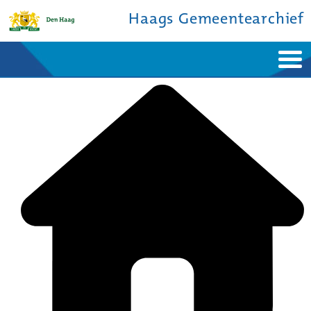
Haags Gemeentearchief
Home
Nieuws
Ontdek de stad
De studiezaal
Bronnen en collecties
Over ons
Contact