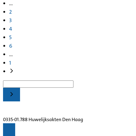
...
2
3
4
5
6
...
1
0335-01.788 Huwelijksakten Den Haag