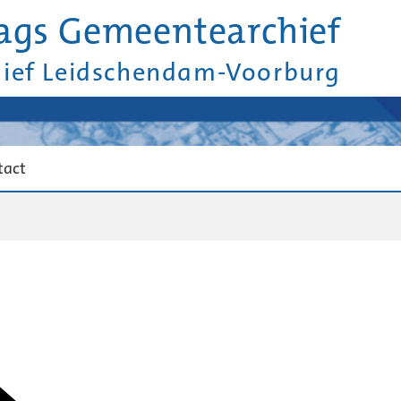
ags Gemeentearchief
hief Leidschendam-Voorburg
tact