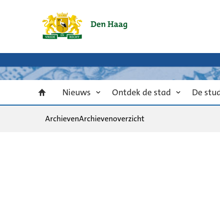
Nieuws
Ontdek de stad
De stu
Archieven
Archievenoverzicht