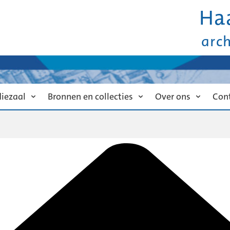
Ha
arc
diezaal
Bronnen en collecties
Over ons
Con