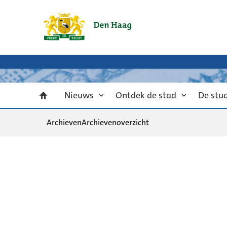
Nieuws
Ontdek de stad
De stu
Archieven
Archievenoverzicht