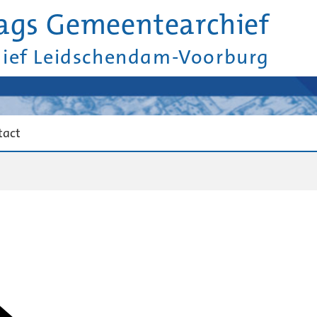
ags Gemeentearchief
hief Leidschendam-Voorburg
tact