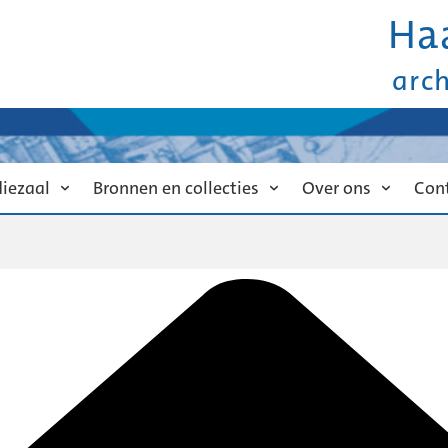
Ha
arc
diezaal
Bronnen en collecties
Over ons
Con