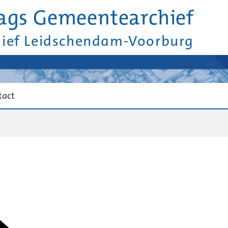
ags Gemeentearchief
hief Leidschendam-Voorburg
tact