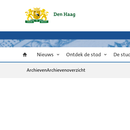
Nieuws
Ontdek de stad
De stu
Archieven
Archievenoverzicht