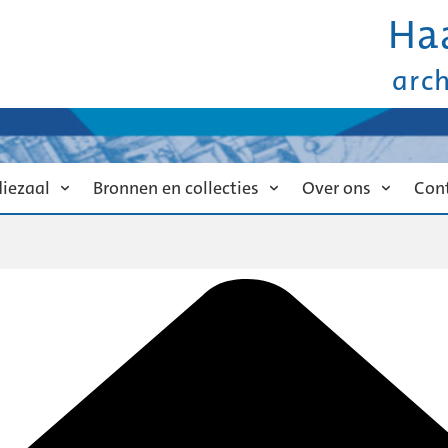
Ha
arc
diezaal
Bronnen en collecties
Over ons
Con